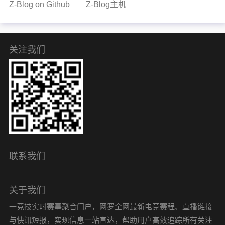
Z-Blog on Github
Z-Blog主机
关注我们
联系我们
关于我们
一竞技实时赛事聚合门户，网罗全网最新电竞赛程、直播链接
与快讯短报，实现信息一站直达，帮助用户高效追踪所有关注